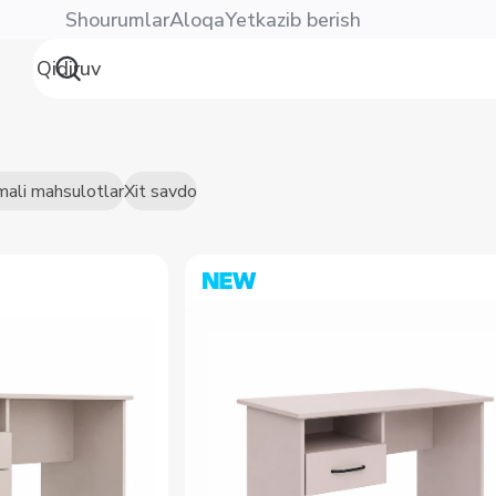
Shourumlar
Aloqa
Yetkazib berish
mali mahsulotlar
Xit savdo