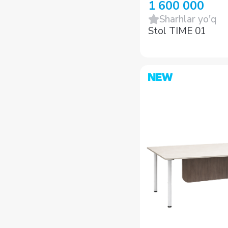
1 600 000
Sharhlar yo'q
Stol TIME 01