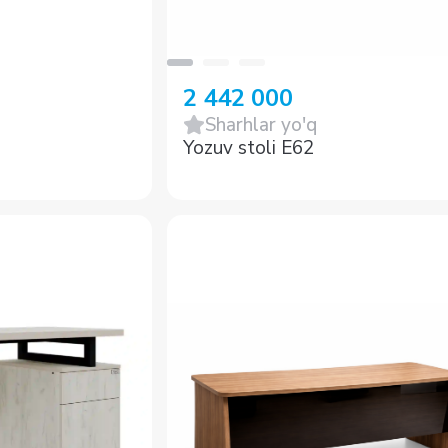
2 442 000
Sharhlar yo'q
Yozuv stoli E62