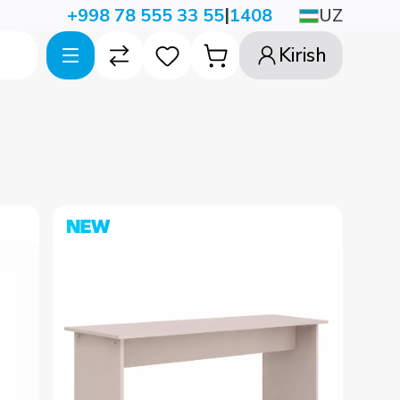
|
UZ
+998 78 555 33 55
1408
Kirish