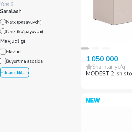
Yana
6
Saralash
Narx (pasayuvchi)
Narx (ko'payuvchi)
Mavjudligi
Mavjud
1 050 000
Buyurtma asosida
Sharhlar yo'q
Filtrlarni tiklash
MODEST 2 ish sto