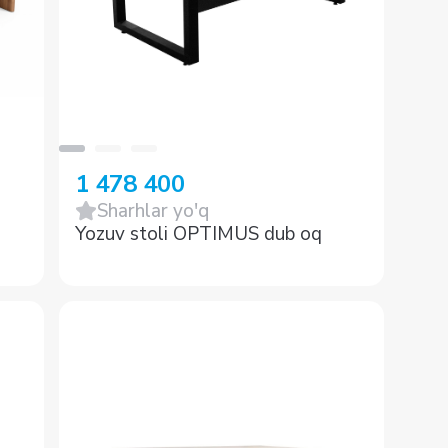
1 478 400
Sharhlar yo'q
Yozuv stoli OPTIMUS dub oq