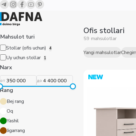
Офисные столы — купить в Ташкенте | Dafna
Ofis stollari
Mahsulot turi
59 mahsulotlar
Stollar (ofis uchun)
4
Yangi mahsulotlar
Chegir
Uy uchun stollar
1
Narx
от
до
Rang
Bej rang
Oq
Yashil
Jigarrang