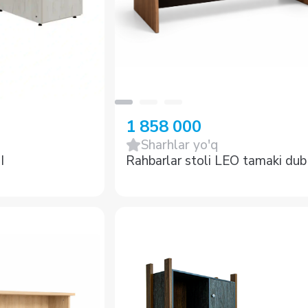
1 858 000
Sharhlar yo'q
I
Rahbarlar stoli LEO tamaki dub