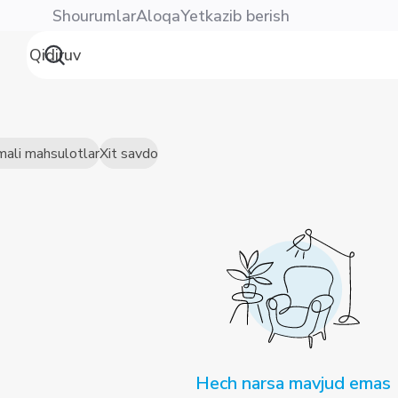
Shourumlar
Aloqa
Yetkazib berish
mali mahsulotlar
Xit savdo
Hech narsa mavjud emas