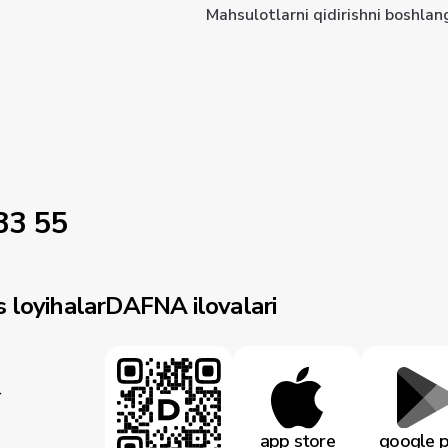
Mahsulotlarni qidirishni boshlan
33 55
 loyihalar
DAFNA ilovalari
r
app store
google p