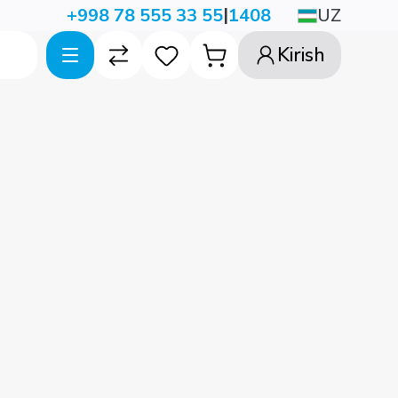
|
UZ
+998 78 555 33 55
1408
Kirish