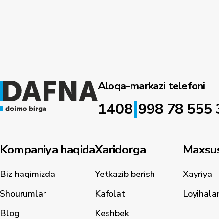
Aloqa-markazi telefoni
|
1408
998 78 555 
Kompaniya haqida
Xaridorga
Maxsus
Biz haqimizda
Yetkazib berish
Xayriya
Shourumlar
Kafolat
Loyihala
Blog
Keshbek