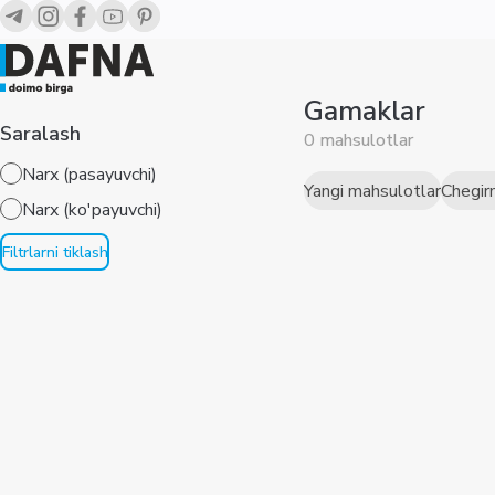
Gamaklar
Saralash
0 mahsulotlar
Narx (pasayuvchi)
Yangi mahsulotlar
Chegir
Narx (ko'payuvchi)
Filtrlarni tiklash