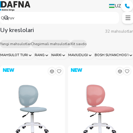
Кресла для дома — купить в Ташкенте | Dafna
UZ
Uy kreslolari
32 mahsulotlar
Yangi mahsulotlar
Chegirmali mahsulotlar
Xit savdo
MAHSULOT TURI
RANG
NARXI
MAVJUDLIGI
BOSH SUYANCHOG’I