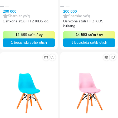
200 000
200 000
Sharhlar yo'q
Sharhlar yo'q
Oshxona stuli FITZ KIDS oq
Oshxona stuli FITZ KIDS
kulrang
14 583
so'm
/
oy
14 583
so'm
/
oy
1 bosishda sotib olish
1 bosishda sotib olish