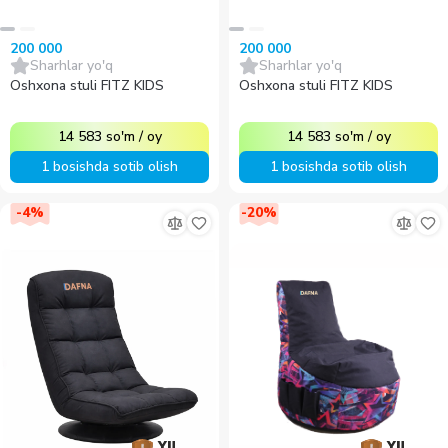
200 000
200 000
Sharhlar yo'q
Sharhlar yo'q
Oshxona stuli FITZ KIDS
Oshxona stuli FITZ KIDS
14 583
so'm
/
oy
14 583
so'm
/
oy
1 bosishda sotib olish
1 bosishda sotib olish
-
4
%
-
20
%