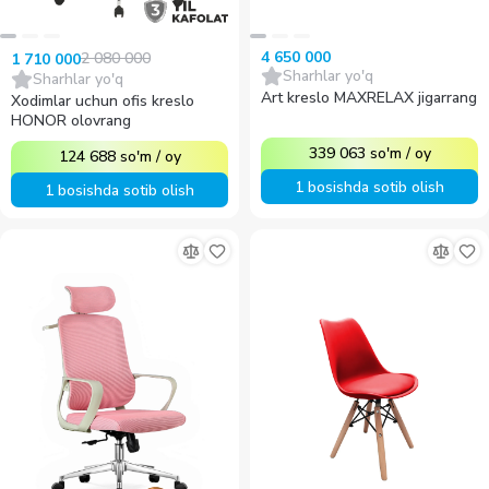
4 650 000
2 080 000
1 710 000
Sharhlar yo'q
Sharhlar yo'q
Art kreslo MAXRELAX jigarrang
Xodimlar uchun ofis kreslo
HONOR olovrang
339 063
so'm
/
oy
124 688
so'm
/
oy
1 bosishda sotib olish
1 bosishda sotib olish