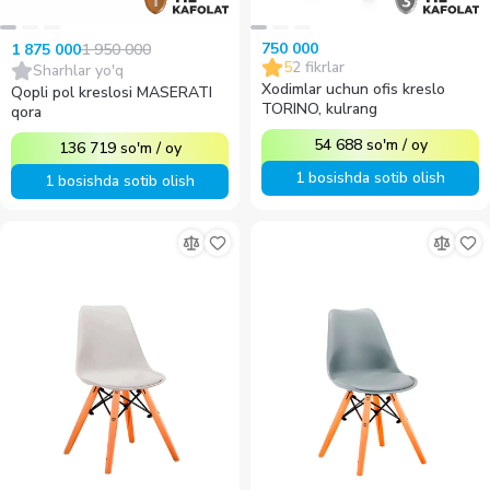
750 000
1 950 000
1 875 000
5
2
fikrlar
Sharhlar yo'q
Xodimlar uchun ofis kreslo
Qopli pol kreslosi MASERATI
TORINO, kulrang
qora
54 688
so'm
/
oy
136 719
so'm
/
oy
1 bosishda sotib olish
1 bosishda sotib olish