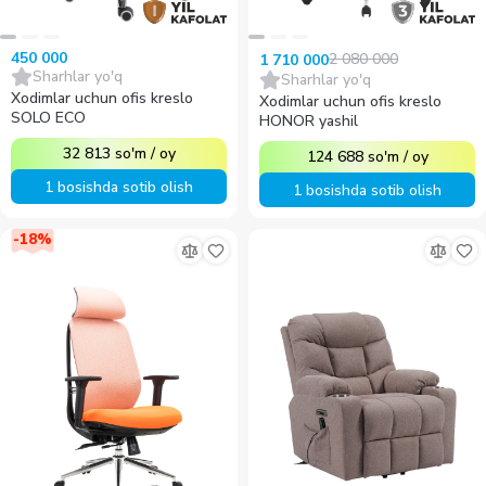
450 000
2 080 000
1 710 000
Sharhlar yo'q
Sharhlar yo'q
Xodimlar uchun ofis kreslo
Xodimlar uchun ofis kreslo
SOLO ECO
HONOR yashil
32 813
so'm
/
oy
124 688
so'm
/
oy
1 bosishda sotib olish
1 bosishda sotib olish
-
18
%