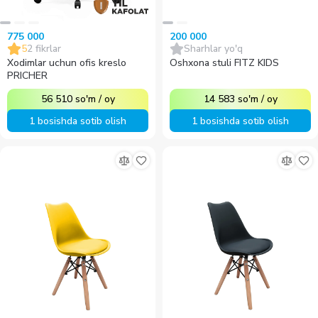
775 000
200 000
5
2
fikrlar
Sharhlar yo'q
Xodimlar uchun ofis kreslo
Oshxona stuli FITZ KIDS
PRICHER
56 510
so'm
/
oy
14 583
so'm
/
oy
1 bosishda sotib olish
1 bosishda sotib olish