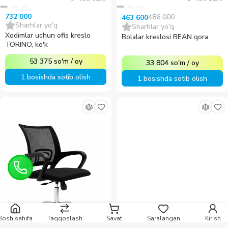
486 000
463 600
732 000
Sharhlar yo'q
Sharhlar yo'q
Xodimlar uchun ofis kreslo
Bolalar kreslosi BEAN qora
TORINO, ko'k
53 375
so'm
/
oy
33 804
so'm
/
oy
1 bosishda sotib olish
1 bosishda sotib olish
Bosh sahifa
Taqqoslash
Savat
Saralangan
Kirish