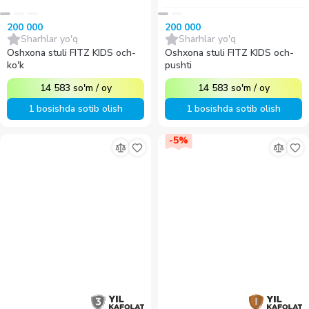
200 000
200 000
Sharhlar yo'q
Sharhlar yo'q
Oshxona stuli FITZ KIDS och-
Oshxona stuli FITZ KIDS och-
ko'k
pushti
14 583
so'm
/
oy
14 583
so'm
/
oy
1 bosishda sotib olish
1 bosishda sotib olish
-
5
%