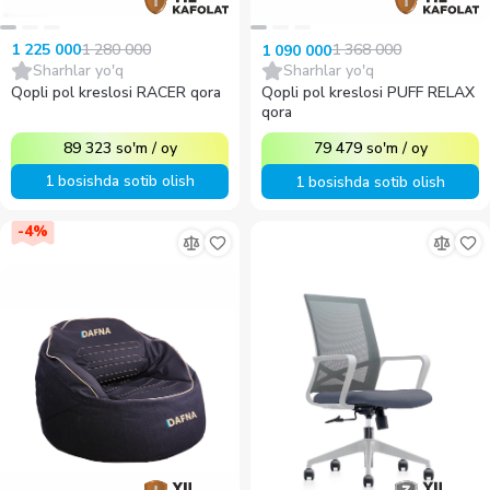
1 280 000
1 368 000
1 225 000
1 090 000
Sharhlar yo'q
Sharhlar yo'q
Qopli pol kreslosi RACER qora
Qopli pol kreslosi PUFF RELAX
qora
89 323
so'm
/
oy
79 479
so'm
/
oy
1 bosishda sotib olish
1 bosishda sotib olish
-
4
%