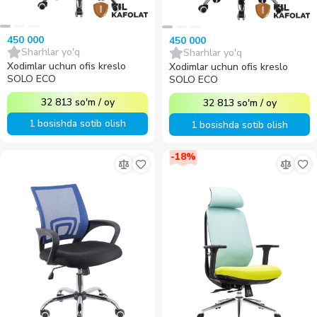
450 000
450 000
Sharhlar yo'q
Sharhlar yo'q
Xodimlar uchun ofis kreslo
Xodimlar uchun ofis kreslo
SOLO ECO
SOLO ECO
32 813
so'm
/
oy
32 813
so'm
/
oy
1 bosishda sotib olish
1 bosishda sotib olish
-
18
%