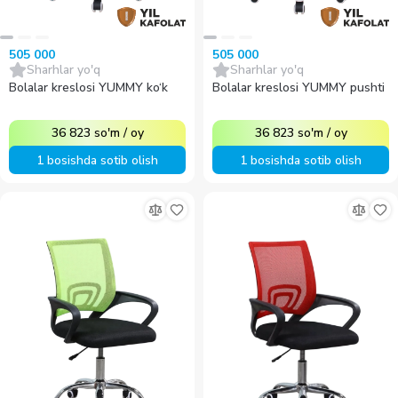
505 000
505 000
Sharhlar yo'q
Sharhlar yo'q
Bolalar kreslosi YUMMY ko‘k
Bolalar kreslosi YUMMY pushti
36 823
so'm
/
oy
36 823
so'm
/
oy
1 bosishda sotib olish
1 bosishda sotib olish