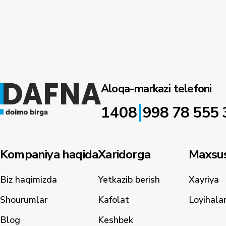
Aloqa-markazi telefoni
|
1408
998 78 555 
Kompaniya haqida
Xaridorga
Maxsus
Biz haqimizda
Yetkazib berish
Xayriya
Shourumlar
Kafolat
Loyihala
Blog
Keshbek