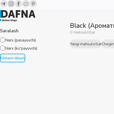
Black (Арома
Saralash
0 mahsulotlar
Narx (pasayuvchi)
Yangi mahsulotlar
Chegir
Narx (ko'payuvchi)
Filtrlarni tiklash