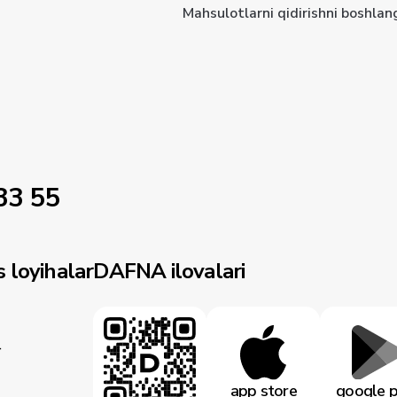
Mahsulotlarni qidirishni boshlan
33 55
 loyihalar
DAFNA ilovalari
r
app store
google p