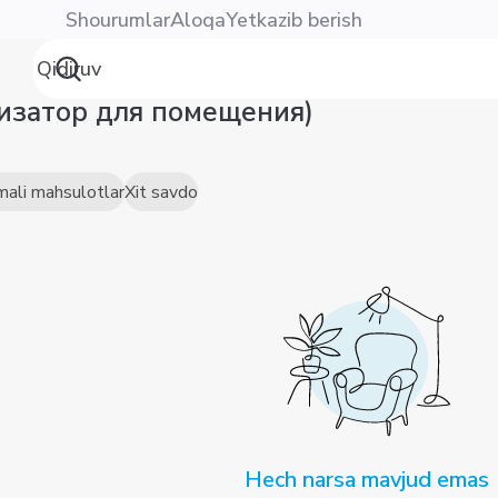
Shourumlar
Aloqa
Yetkazib berish
тизатор для помещения)
mali mahsulotlar
Xit savdo
Hech narsa mavjud emas