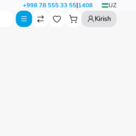
|
UZ
+998 78 555 33 55
1408
Kirish