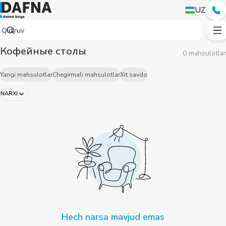
UZ
Кофейные столы
0 mahsulotlar
Yangi mahsulotlar
Chegirmali mahsulotlar
Xit savdo
NARXI
Hech narsa mavjud emas