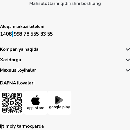
Mahsulotlarni qidirishni boshlang
Aloqa-markazi telefoni
|
1408
998 78 555 33 55
Kompaniya haqida
Xaridorga
Maxsus loyihalar
DAFNA ilovalari
google play
app store
Ijtimoiy tarmoqlarda