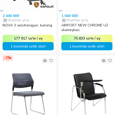
2 440 000
1 040 000
Sharhlar yo'q
Sharhlar yo'q
NOVA 3 velotrenajyor, kulrang
AIRPORT NEW CHROME UZ
skameykasi
177 917
so'm
/
oy
75 833
so'm
/
oy
1 bosishda sotib olish
1 bosishda sotib olish
-
7
%