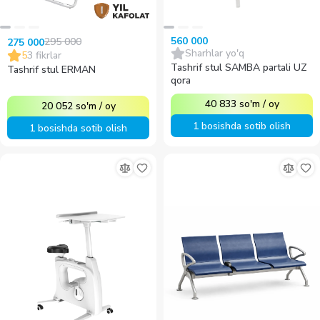
560 000
295 000
275 000
Sharhlar yo'q
5
3
fikrlar
Tashrif stul SAMBA partali UZ
Tashrif stul ERMAN
qora
40 833
so'm
/
oy
20 052
so'm
/
oy
1 bosishda sotib olish
1 bosishda sotib olish