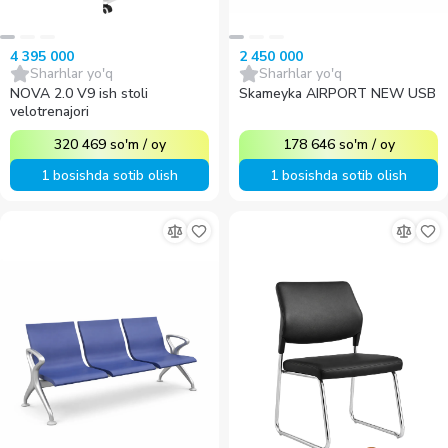
4 395 000
2 450 000
Sharhlar yo'q
Sharhlar yo'q
NOVA 2.0 V9 ish stoli
Skameyka AIRPORT NEW USB
velotrenajori
320 469
so'm
/
oy
178 646
so'm
/
oy
1 bosishda sotib olish
1 bosishda sotib olish