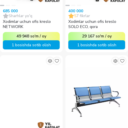
685 000
400 000
Sharhlar yo'q
5
7
fikrlar
Xodimlar uchun ofis kreslo
Xodimlar uchun ofis kreslo
NETWORK
SOLO ECO, qora
49 948
so'm
/
oy
29 167
so'm
/
oy
1 bosishda sotib olish
1 bosishda sotib olish