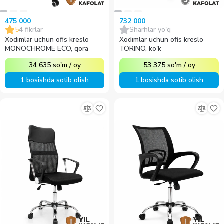
475 000
732 000
5
4
fikrlar
Sharhlar yo'q
Xodimlar uchun ofis kreslo
Xodimlar uchun ofis kreslo
MONOCHROME ECO, qora
TORINO, ko'k
34 635
so'm
/
oy
53 375
so'm
/
oy
1 bosishda sotib olish
1 bosishda sotib olish