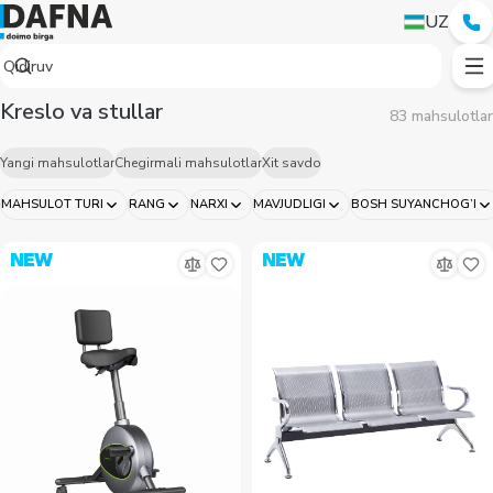
Кресла и стулья для спецобъектов — купить в Ташкенте | Dafna
UZ
Kreslo va stullar
83 mahsulotlar
Yangi mahsulotlar
Chegirmali mahsulotlar
Xit savdo
MAHSULOT TURI
RANG
NARXI
MAVJUDLIGI
BOSH SUYANCHOG’I