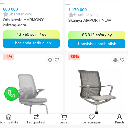
1 170 000
600 000
Sharhlar yo'q
Sharhlar yo'q
Skamya AIRPORT NEW
Ofis kreslo HARMONY
kulrang-qora
85 313
so'm
/
oy
43 750
so'm
/
oy
1 bosishda sotib olish
1 bosishda sotib olish
-
4
%
-
39
%
Bosh sahifa
Taqqoslash
Savat
Saralangan
Kirish