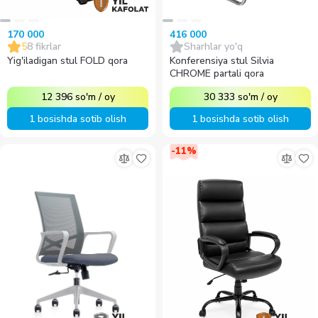
170 000
416 000
5
8
fikrlar
Sharhlar yo'q
Yig'iladigan stul FOLD qora
Konferensiya stul Silvia
CHROME partali qora
12 396
so'm
/
oy
30 333
so'm
/
oy
1 bosishda sotib olish
1 bosishda sotib olish
-
11
%