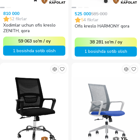
810 000
585 000
525 000
5
2
fikrlar
5
4
fikrlar
Xodimlar uchun ofis kreslo
Ofis kreslo HARMONY qora
ZENITH, qora
59 063
so'm
/
oy
38 281
so'm
/
oy
1 bosishda sotib olish
1 bosishda sotib olish