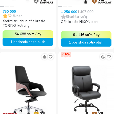
750 000
1 407 000
1 250 000
5
2
fikrlar
Sharhlar yo'q
Xodimlar uchun ofis kreslo
Ofis kreslo NIXON qora
TORINO, kulrang
54 688
so'm
/
oy
91 146
so'm
/
oy
1 bosishda sotib olish
1 bosishda sotib olish
-
16
%