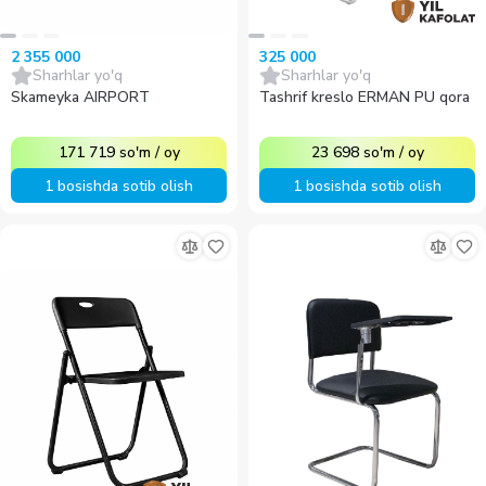
2 355 000
325 000
Sharhlar yo'q
Sharhlar yo'q
Skameyka AIRPORT
Tashrif kreslo ERMAN PU qora
171 719
so'm
/
oy
23 698
so'm
/
oy
1 bosishda sotib olish
1 bosishda sotib olish