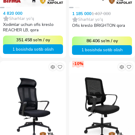
4 820 000
1 407 000
1 185 000
Sharhlar yo'q
Sharhlar yo'q
Xodimlar uchun ofis kreslo
Ofis kreslo BRIGHTON qora
REACHER LB, qora
351 458
so'm
/
oy
86 406
so'm
/
oy
1 bosishda sotib olish
1 bosishda sotib olish
-
10
%