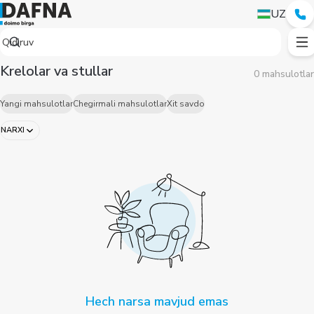
UZ
Krelolar va stullar
0 mahsulotlar
Yangi mahsulotlar
Chegirmali mahsulotlar
Xit savdo
NARXI
Hech narsa mavjud emas