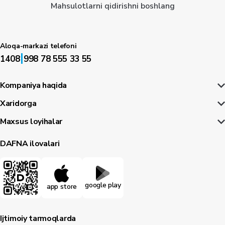
Mahsulotlarni qidirishni boshlang
Aloqa-markazi telefoni
|
1408
998 78 555 33 55
Kompaniya haqida
Xaridorga
Maxsus loyihalar
DAFNA ilovalari
google play
app store
Ijtimoiy tarmoqlarda