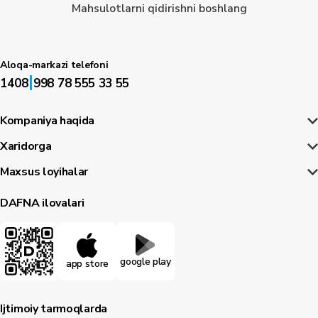
Mahsulotlarni qidirishni boshlang
Aloqa-markazi telefoni
|
1408
998 78 555 33 55
Kompaniya haqida
Xaridorga
Maxsus loyihalar
DAFNA ilovalari
google play
app store
Ijtimoiy tarmoqlarda