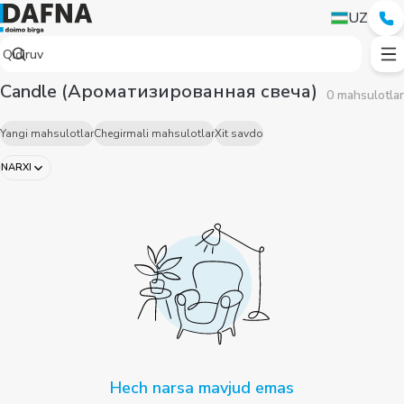
UZ
Candle (Ароматизированная свеча)
0 mahsulotlar
Yangi mahsulotlar
Chegirmali mahsulotlar
Xit savdo
NARXI
Hech narsa mavjud emas