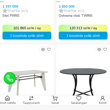
1 397 000
1 650 000
Sharhlar yo'q
Sharhlar yo'q
Stol PARIS
Oshxona stoli TWINS
101 865
so'm
/
oy
120 313
so'm
/
oy
1 bosishda sotib olish
1 bosishda sotib olish
Bosh sahifa
Taqqoslash
Savat
Saralangan
Kirish