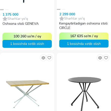
2 299 000
1 375 000
Sharhlar yo'q
Sharhlar yo'q
Kengaytiriladigan oshxona stoli
Oshxona stoli GENEVA
CIRCLE
167 635
so'm
/
oy
100 260
so'm
/
oy
1 bosishda sotib olish
1 bosishda sotib olish