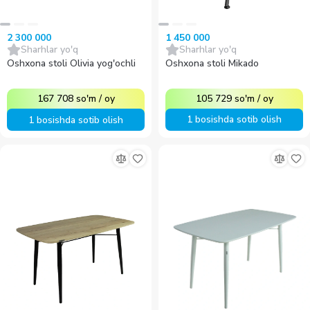
1 450 000
2 300 000
Sharhlar yo'q
Sharhlar yo'q
Oshxona stoli Mikado
Oshxona stoli Olivia yog'ochli
105 729
so'm
/
oy
167 708
so'm
/
oy
1 bosishda sotib olish
1 bosishda sotib olish