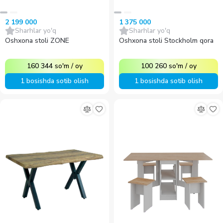
2 199 000
1 375 000
Sharhlar yo'q
Sharhlar yo'q
Oshxona stoli ZONE
Oshxona stoli Stockholm qora
160 344
so'm
/
oy
100 260
so'm
/
oy
1 bosishda sotib olish
1 bosishda sotib olish