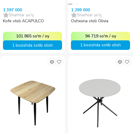
1 299 000
1 397 000
Sharhlar yo'q
Sharhlar yo'q
Oshxona stoli Olivia
Kofe stoli ACAPULCO
94 719
so'm
/
oy
101 865
so'm
/
oy
1 bosishda sotib olish
1 bosishda sotib olish