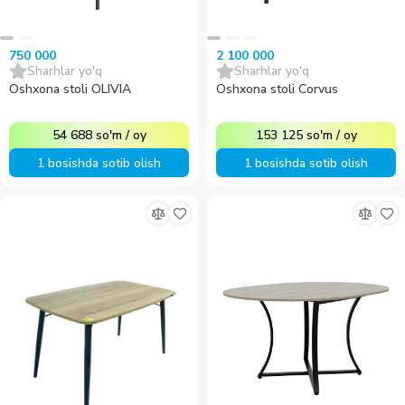
750 000
2 100 000
Sharhlar yo'q
Sharhlar yo'q
Oshxona stoli OLIVIA
Oshxona stoli Corvus
54 688
so'm
/
oy
153 125
so'm
/
oy
1 bosishda sotib olish
1 bosishda sotib olish