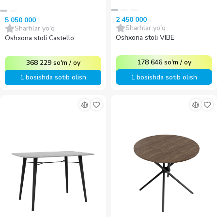
2 450 000
5 050 000
Sharhlar yo'q
Sharhlar yo'q
Oshxona stoli VIBE
Oshxona stoli Castello
178 646
so'm
/
oy
368 229
so'm
/
oy
1 bosishda sotib olish
1 bosishda sotib olish