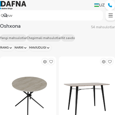
Oshxona
UZ
Oshxona
54 mahsulotlar
Yangi mahsulotlar
Chegirmali mahsulotlar
Xit savdo
RANG
NARXI
MAVJUDLIGI