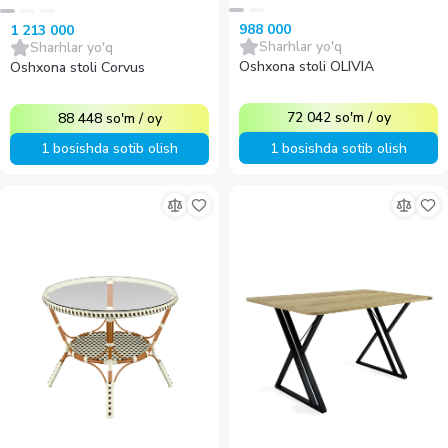
988 000
1 213 000
Sharhlar yo'q
Sharhlar yo'q
Oshxona stoli OLIVIA
Oshxona stoli Corvus
72 042
so'm
/
oy
88 448
so'm
/
oy
1 bosishda sotib olish
1 bosishda sotib olish