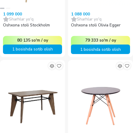
1 099 000
1 088 000
Sharhlar yo'q
Sharhlar yo'q
Oshxona stoli Stockholm
Oshxona stoli Olivia Egger
80 135
so'm
/
oy
79 333
so'm
/
oy
1 bosishda sotib olish
1 bosishda sotib olish