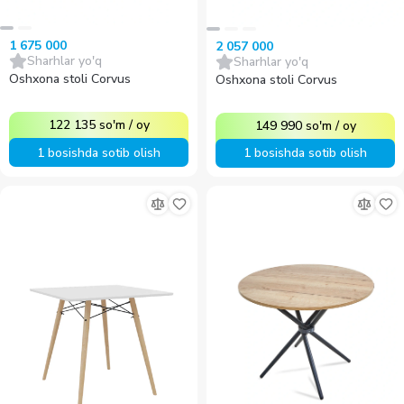
1 675 000
2 057 000
Sharhlar yo'q
Sharhlar yo'q
Oshxona stoli Corvus
Oshxona stoli Corvus
122 135
so'm
/
oy
149 990
so'm
/
oy
1 bosishda sotib olish
1 bosishda sotib olish