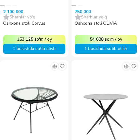
2 100 000
750 000
Sharhlar yo'q
Sharhlar yo'q
Oshxona stoli Corvus
Oshxona stoli OLIVIA
153 125
so'm
/
oy
54 688
so'm
/
oy
1 bosishda sotib olish
1 bosishda sotib olish