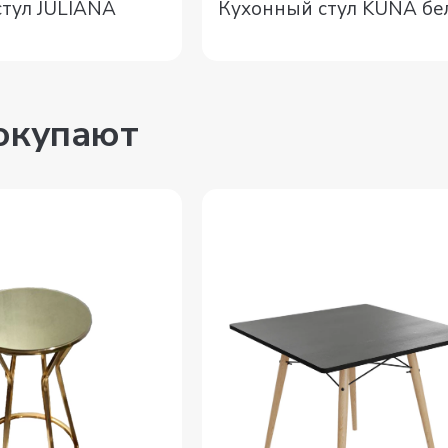
тул JULIANA
Кухонный стул KUNA б
покупают