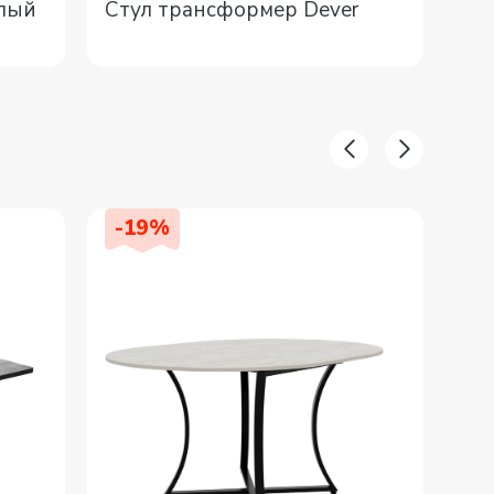
Стул трансформер Dever
елый
Ар
си
-
19
%