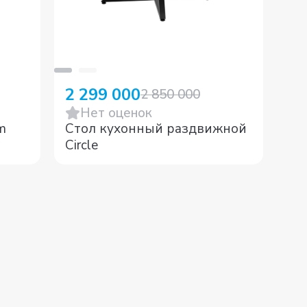
2 299 000
1 
2 850 000
Нет оценок
m
Стол кухонный раздвижной
Ба
Circle