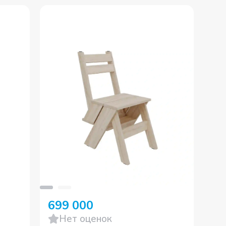
-
699 000
73
Нет оценок