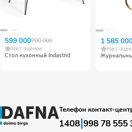
599 000
1 585 00
700 000
Нет оценок
Нет оцен
Стол кухонный Indastrid
Телефон контакт-цент
|
1408
998 78 555 