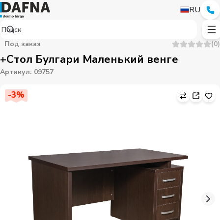
RU
Под заказ
(
0
)
+Стол Булгари Маленький венге
Артикул
:
09757
-
3
%