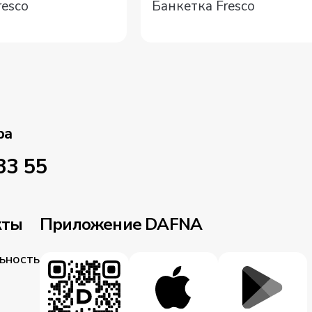
resco
Банкетка Fresco
ра
33 55
кты
Приложение DAFNA
ьность