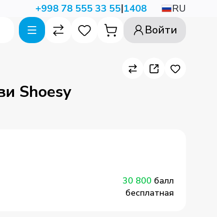
|
RU
+998 78 555 33 55
1408
Войти
ви Shoesy
30 800
балл
бесплатная