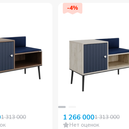
-
4
%
0
1 266 000
1 313 000
1 313 000
ок
Нет оценок