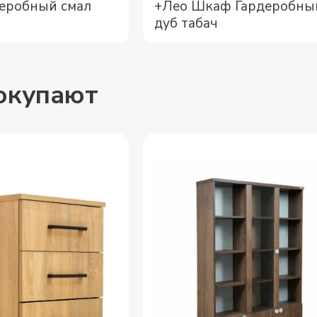
еробный смал
+Лео Шкаф Гардеробны
дуб табач
покупают