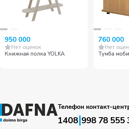
950 000
760 000
Нет оценок
Нет оцен
Книжная полка YOLKA
Тумба моб
Телефон контакт-цент
|
1408
998 78 555 