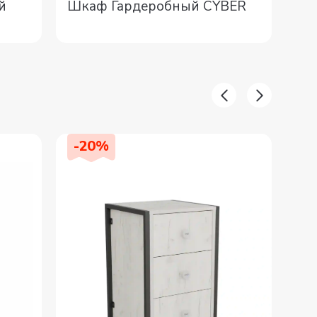
й
Шкаф Гардеробный CYBER
+С
Ко
-
20
%