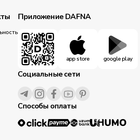
кты
Приложение DAFNA
ьность
app store
google play
Социальные сети
Способы оплаты