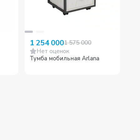
1 254 000
3 
1 575 000
Нет оценок
Тумба мобильная Arlana
Ту