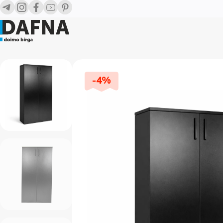
-
4
%