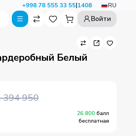
|
RU
+998 78 555 33 55
1408
Войти
ардеробный Белый
1 394 950
26 800
балл
бесплатная