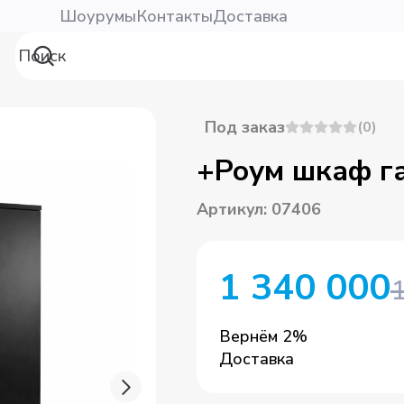
Шоурумы
Контакты
Доставка
Под заказ
(
0
)
+Роум шкаф г
Артикул
:
07406
1 340 000
Вернём
2
%
Доставка