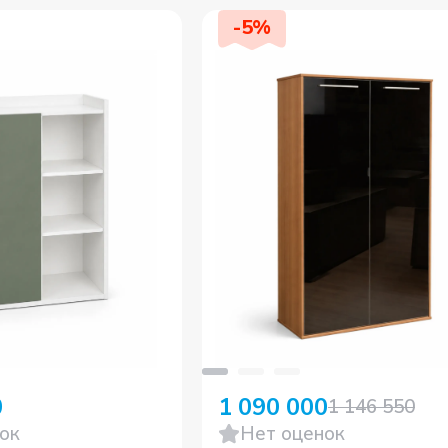
-
5
%
0
1 090 000
1 146 550
ок
Нет оценок