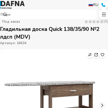
RU
Под заказ
(
0
)
Гладильная доска Quick 138/35/90 №2
лдсп (MDV)
Артикул
:
16624