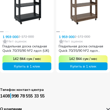
2 172 000
2 172 000
1 959 000
1 959 000
Нет оценок
Нет оценок
Гладильная доска складная
Гладильная доска складная
Quick 70/35/90 №2 лдсп (UK)
Quick 70/35/90 №2 лдсп
(MDV)
142 844
сум
/
мес
142 844
сум
/
мес
Купить в 1 клик
Купить в 1 клик
Телефон контакт-центра
|
1408
998 78 555 33 55
О компании