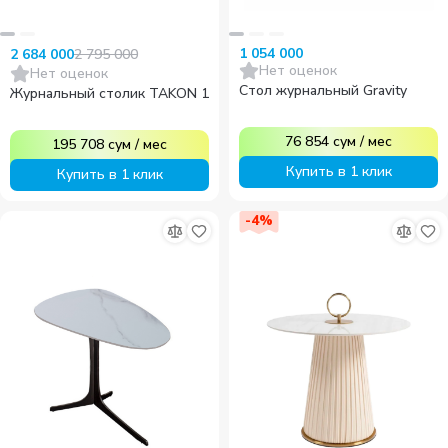
1 054 000
2 795 000
2 684 000
Нет оценок
Нет оценок
Стол журнальный Gravity
Журнальный столик TAKON 1
76 854
сум
/
мес
195 708
сум
/
мес
Купить в 1 клик
Купить в 1 клик
-
4
%