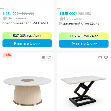
7 198 000
2 280 450
6 954 000
1 585 000
Нет оценок
Нет оценок
Консольный стол WEBANO
Журнальный стол Дюна
507 063
сум
/
мес
115 573
сум
/
мес
Купить в 1 клик
Купить в 1 клик
-
4
%