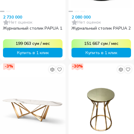
2 730 000
2 080 000
Нет оценок
Нет оценок
Журнальный столик PAPUA 1
Журнальный столик PAPUA 2
199 063
сум
/
мес
151 667
сум
/
мес
Купить в 1 клик
Купить в 1 клик
-
3
%
-
30
%