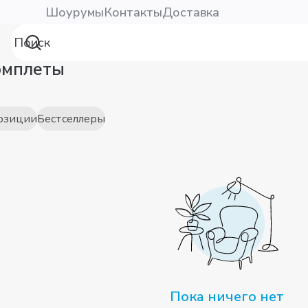
Шоурумы
Контакты
Доставка
омплеты
озиции
Бестселлеры
Пока ничего нет