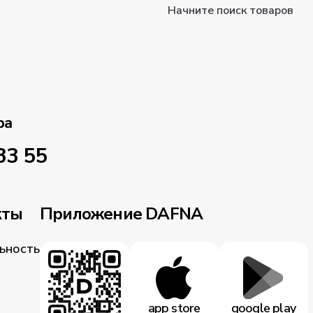
Начните поиск товаров
ра
33 55
кты
Приложение DAFNA
ьность
app store
google play